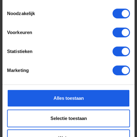
Toestemmingsselectie
Noodzakelijk
Voorkeuren
Statistieken
Marketing
Voor elke telefoon een
Alles toestaan
oortje
Selectie toestaan