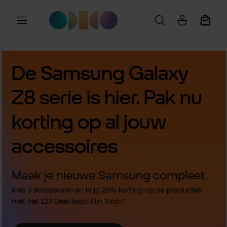
Ga naar de hoofdinhoud
Winkel
De Samsung Galaxy
Z8 serie is hier. Pak nu
korting op al jouw
accessoires
Maak je nieuwe Samsung compleet.
Kies 3 accessoires en krijg 20% korting op de producten
met het 123 Deal-logo. Fijn Toch?