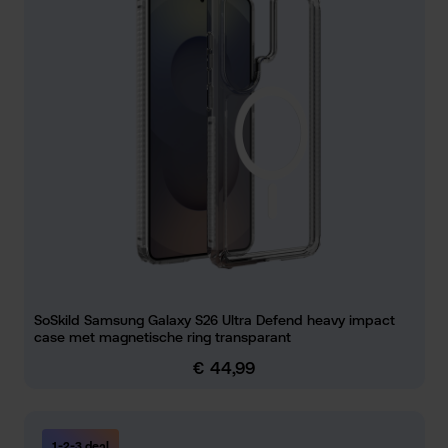
SoSkild Samsung Galaxy S26 Ultra Defend heavy impact
case met magnetische ring transparant
€ 44,99
Normale prijs:
1-2-3 deal