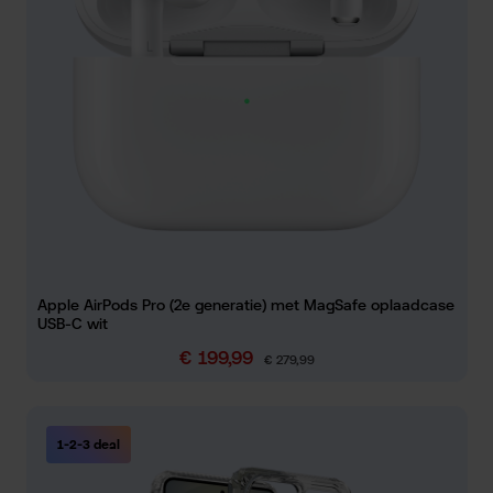
Apple AirPods Pro (2e generatie) met MagSafe oplaadcase
USB-C wit
€ 199,99
Verkoopprijs:
Normale prijs:
€ 279,99
1-2-3 deal