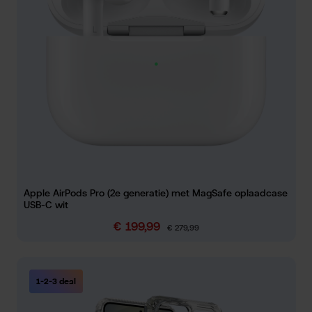
Apple AirPods Pro (2e generatie) met MagSafe oplaadcase
USB-C wit
€ 199,99
Verkoopprijs:
Normale prijs:
€ 279,99
1-2-3 deal