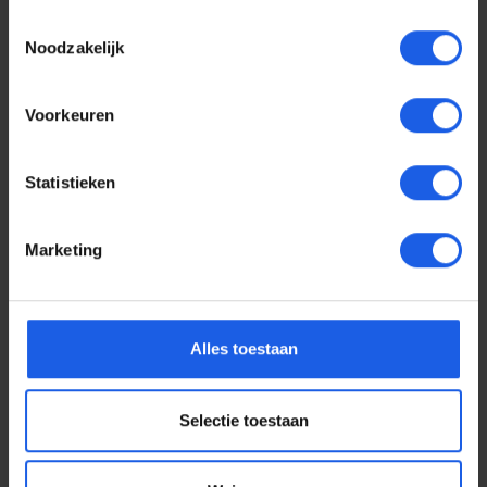
Toestemmingsselectie
Noodzakelijk
Voorkeuren
Statistieken
Marketing
Voor elke telefoon een
Alles toestaan
oortje
Selectie toestaan