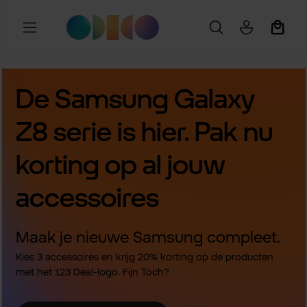
Ga naar de hoofdinhoud
Winkel
De Samsung Galaxy
Z8 serie is hier. Pak nu
korting op al jouw
accessoires
Maak je nieuwe Samsung compleet.
Kies 3 accessoires en krijg 20% korting op de producten
met het 123 Deal-logo. Fijn Toch?