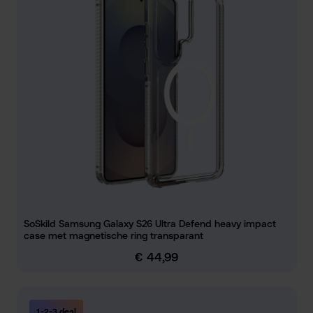
SoSkild Samsung Galaxy S26 Ultra Defend heavy impact
case met magnetische ring transparant
€ 44,99
Normale prijs:
1-2-3 deal