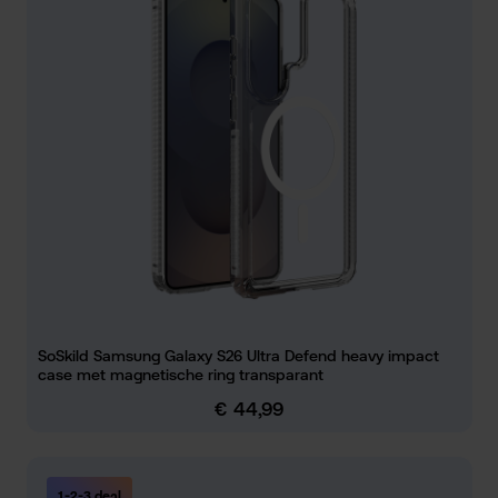
SoSkild Samsung Galaxy S26 Ultra Defend heavy impact
case met magnetische ring transparant
€ 44,99
Normale prijs:
1-2-3 deal