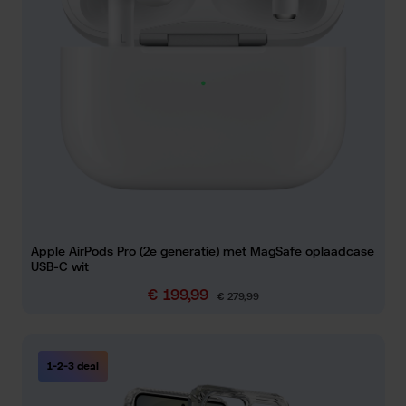
Apple AirPods Pro (2e generatie) met MagSafe oplaadcase
USB-C wit
€ 199,99
Verkoopprijs:
Normale prijs:
€ 279,99
1-2-3 deal