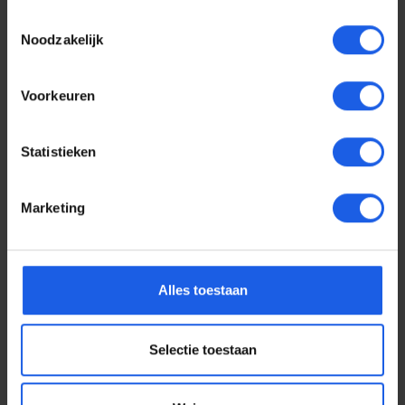
Toestemmingsselectie
Noodzakelijk
Voorkeuren
Statistieken
Marketing
Voor elke telefoon een
Alles toestaan
oortje
Selectie toestaan