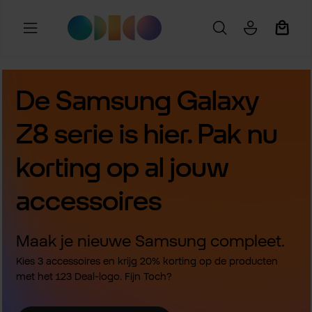
Ga naar de hoofdinhoud
Winkel
De Samsung Galaxy
Z8 serie is hier. Pak nu
korting op al jouw
accessoires
Maak je nieuwe Samsung compleet.
Kies 3 accessoires en krijg 20% korting op de producten
met het 123 Deal-logo. Fijn Toch?