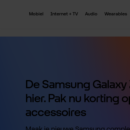
 naar de hoofdinhoud
Ga naar de zoekopdracht
Ga naar de hoofdnavigatie
Mobiel
Internet + TV
Audio
Wearables
De Samsung Galaxy Z
hier. Pak nu korting o
accessoires
Maak je nieuwe Samsung comple