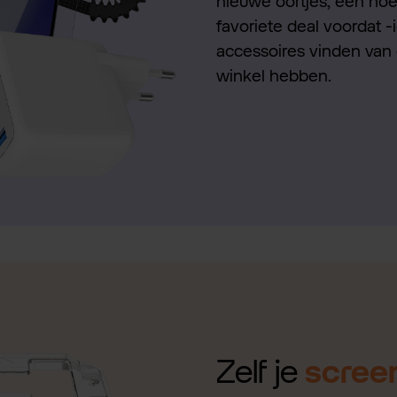
nieuwe oortjes, een hoes
favoriete deal voordat -
accessoires vinden van 
winkel hebben.
Zelf je
scree