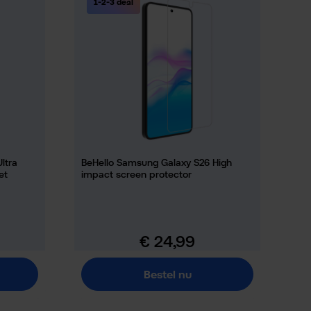
1-2-3 deal
ltra
BeHello Samsung Galaxy S26 High
et
impact screen protector
€ 24,99
Normale prijs:
Bestel nu