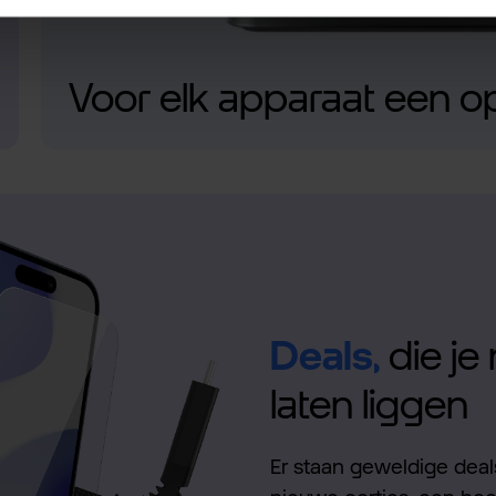
Voor elk apparaat een o
Deals,
die je 
laten liggen
Er staan geweldige deals