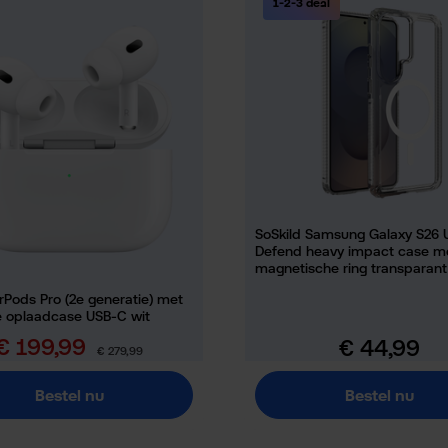
1-2-3 deal
SoSkild Samsung Galaxy S26 U
Defend heavy impact case m
magnetische ring transparant
rPods Pro (2e generatie) met
 oplaadcase USB-C wit
€ 199,99
€ 44,99
erkoopprijs:
Normale prijs:
Normale prijs:
€ 279,99
Bestel nu
Bestel nu