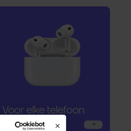
Voor elke telefoon
een oortje