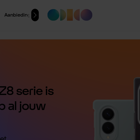
Aanbiedingen
8 serie is
p al jouw
et.