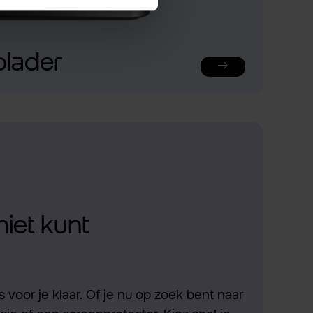
plader
niet kunt
 voor je klaar. Of je nu op zoek bent naar