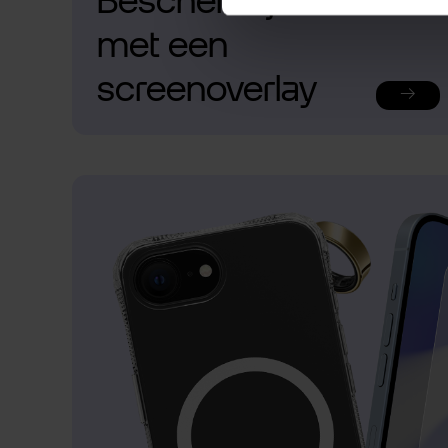
Bescherm je telefoon
met een
screenoverlay