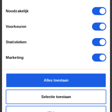
Toestemmingsselectie
Noodzakelijk
Voorkeuren
Statistieken
Marketing
Voor elke telefoon een
Alles toestaan
oortje
Selectie toestaan