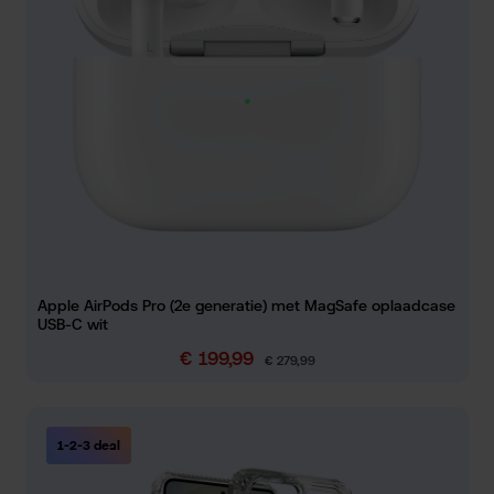
Apple AirPods Pro (2e generatie) met MagSafe oplaadcase
USB-C wit
€ 199,99
Verkoopprijs:
Normale prijs:
€ 279,99
1-2-3 deal