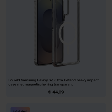
SoSkild Samsung Galaxy S26 Ultra Defend heavy impact
case met magnetische ring transparant
€ 44,99
Normale prijs:
1-2-3 deal