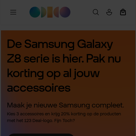
Ga naar de hoofdinhoud
Winkel
De Samsung Galaxy
Z8 serie is hier. Pak nu
korting op al jouw
accessoires
Maak je nieuwe Samsung compleet.
Kies 3 accessoires en krijg 20% korting op de producten
met het 123 Deal-logo. Fijn Toch?