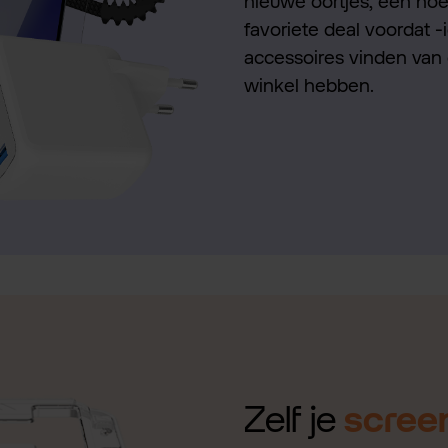
nieuwe oortjes, een hoes
favoriete deal voordat -
accessoires vinden van 
winkel hebben.
Zelf je
scree