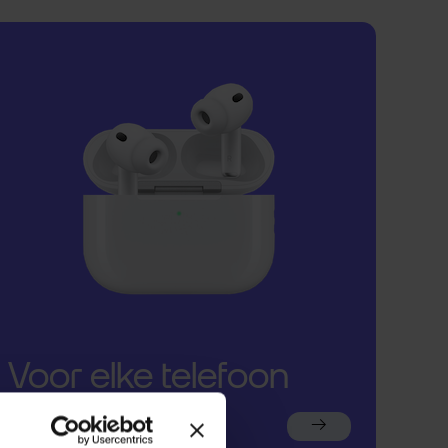
Voor elke telefoon
een oortje