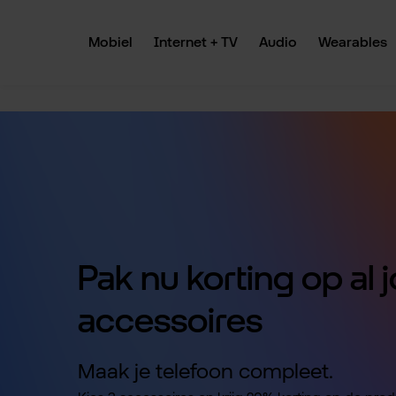
 naar de hoofdinhoud
Ga naar de zoekopdracht
Ga naar de hoofdnavigatie
Mobiel
Internet + TV
Audio
Wearables
Pak nu korting op al
accessoires
Maak je telefoon compleet.