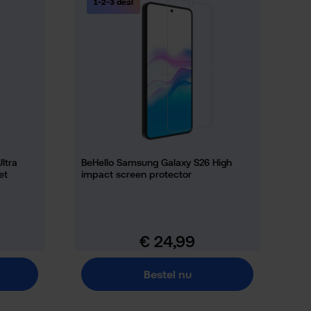
1-2-3 deal
ltra
BeHello Samsung Galaxy S26 High
et
impact screen protector
€ 24,99
Normale prijs:
Bestel nu