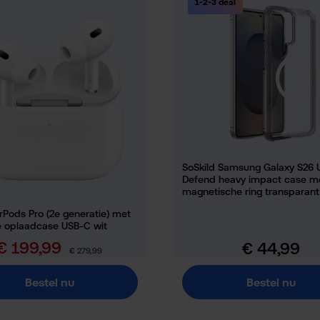
1-2-3 deal
SoSkild Samsung Galaxy S26 U
Defend heavy impact case m
magnetische ring transparant
rPods Pro (2e generatie) met
 oplaadcase USB-C wit
€ 199,99
€ 44,99
erkoopprijs:
Normale prijs:
Normale prijs:
€ 279,99
Bestel nu
Bestel nu