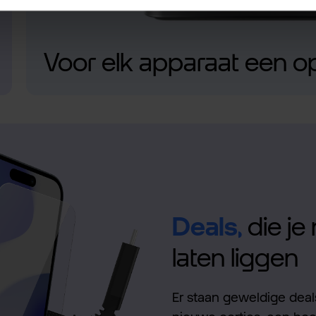
Voor elk apparaat een o
Deals,
die je 
laten liggen
Er staan geweldige deals