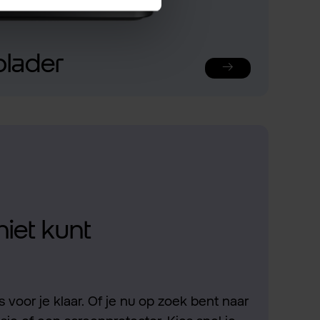
plader
niet kunt
 voor je klaar. Of je nu op zoek bent naar