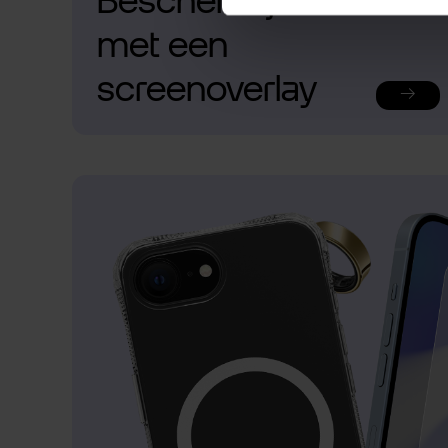
Bescherm je telefoon
met een
screenoverlay