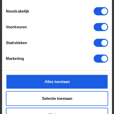
Toestemmingsselectie
Noodzakelijk
Voorkeuren
Statistieken
Marketing
Voor elke telefoon een
Alles toestaan
oortje
Selectie toestaan