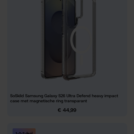
SoSkild Samsung Galaxy S26 Ultra Defend heavy impact
case met magnetische ring transparant
€ 44,99
Normale prijs:
1-2-3 deal