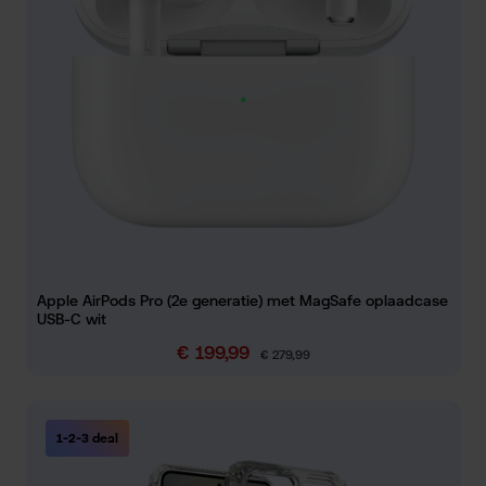
Apple AirPods Pro (2e generatie) met MagSafe oplaadcase
USB-C wit
€ 199,99
Verkoopprijs:
Normale prijs:
€ 279,99
1-2-3 deal