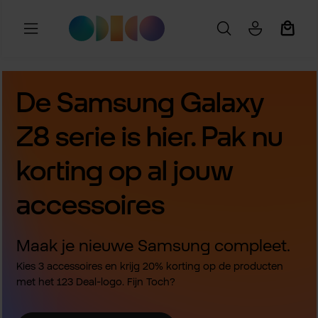
Ga naar de hoofdinhoud
Winkel
De Samsung Galaxy
Z8 serie is hier. Pak nu
korting op al jouw
accessoires
Maak je nieuwe Samsung compleet.
Kies 3 accessoires en krijg 20% korting op de producten
met het 123 Deal-logo. Fijn Toch?