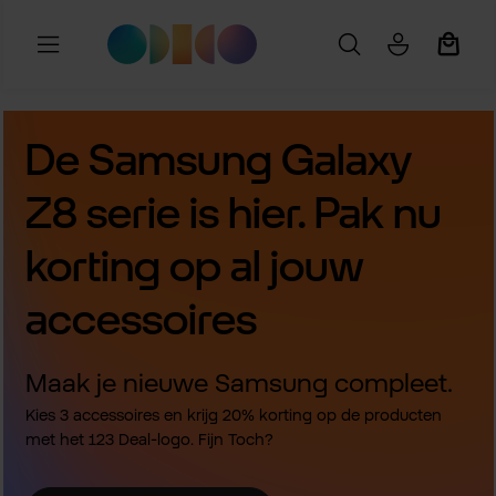
Ga naar de hoofdinhoud
Winkel
De Samsung Galaxy
Z8 serie is hier. Pak nu
korting op al jouw
accessoires
Maak je nieuwe Samsung compleet.
Kies 3 accessoires en krijg 20% korting op de producten
met het 123 Deal-logo. Fijn Toch?