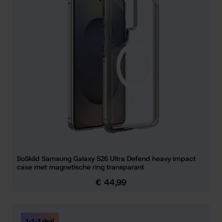
SoSkild Samsung Galaxy S26 Ultra Defend heavy impact
case met magnetische ring transparant
€ 44,99
Normale prijs:
1-2-3 deal