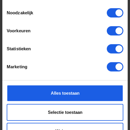
Toestemmingsselectie
Noodzakelijk
Voorkeuren
Statistieken
Marketing
Voor elke telefoon een
Alles toestaan
oortje
Selectie toestaan