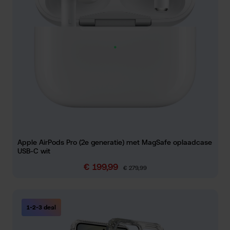
Apple AirPods Pro (2e generatie) met MagSafe oplaadcase
USB-C wit
€ 199,99
Verkoopprijs:
Normale prijs:
€ 279,99
1-2-3 deal