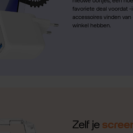
nieuwe oortjes, een hoes
favoriete deal voordat -
accessoires vinden van 
winkel hebben.
Zelf je
scree