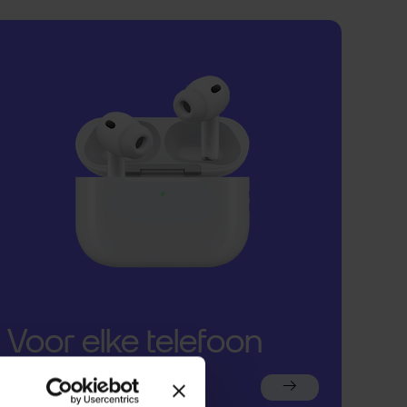
Voor elke telefoon
een oortje