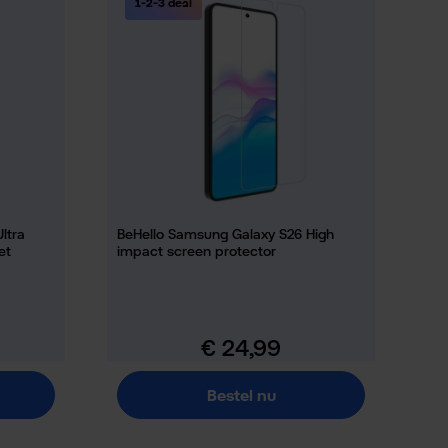
1-2-3 deal
ltra
BeHello Samsung Galaxy S26 High
et
impact screen protector
€ 24,99
Normale prijs:
Bestel nu