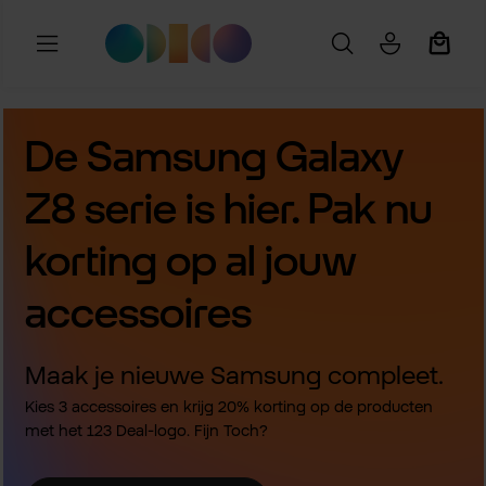
Ga naar de hoofdinhoud
Winkel
De Samsung Galaxy
Z8 serie is hier. Pak nu
korting op al jouw
accessoires
Maak je nieuwe Samsung compleet.
Kies 3 accessoires en krijg 20% korting op de producten
met het 123 Deal-logo. Fijn Toch?