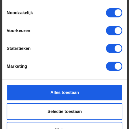
Toestemmingsselectie
Noodzakelijk
Voorkeuren
Statistieken
Marketing
Voor elke telefoon een
Alles toestaan
oortje
Selectie toestaan