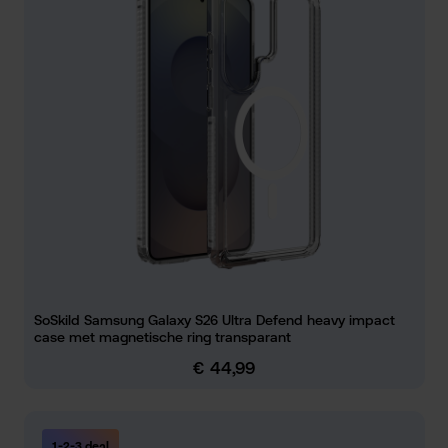
SoSkild Samsung Galaxy S26 Ultra Defend heavy impact
case met magnetische ring transparant
€ 44,99
Normale prijs:
1-2-3 deal