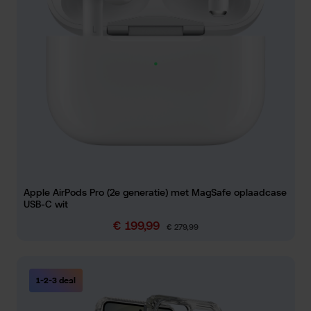
Apple AirPods Pro (2e generatie) met MagSafe oplaadcase
USB-C wit
€ 199,99
Verkoopprijs:
Normale prijs:
€ 279,99
1-2-3 deal