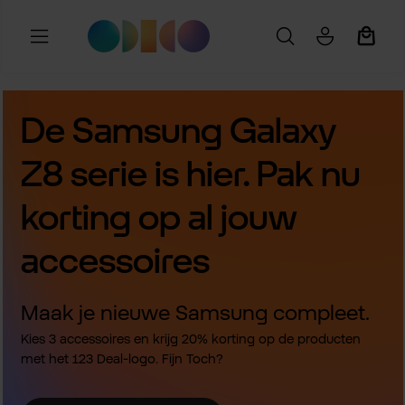
Ga naar de hoofdinhoud
Winkel
De Samsung Galaxy
Z8 serie is hier. Pak nu
korting op al jouw
accessoires
Maak je nieuwe Samsung compleet.
Kies 3 accessoires en krijg 20% korting op de producten
met het 123 Deal-logo. Fijn Toch?