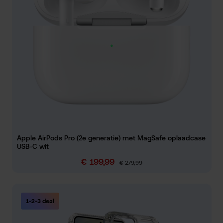
Apple AirPods Pro (2e generatie) met MagSafe oplaadcase
USB-C wit
€ 199,99
Verkoopprijs:
Normale prijs:
€ 279,99
1-2-3 deal