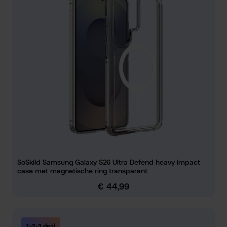
SoSkild Samsung Galaxy S26 Ultra Defend heavy impact
case met magnetische ring transparant
€ 44,99
Normale prijs:
1-2-3 deal