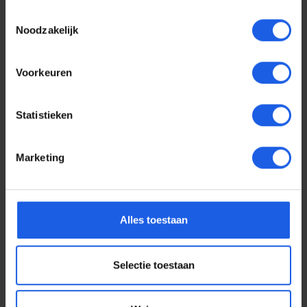
Toestemmingsselectie
Noodzakelijk
Voorkeuren
Statistieken
Marketing
Voor elke telefoon een
Alles toestaan
oortje
Selectie toestaan