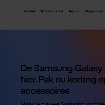
 naar de hoofdinhoud
Ga naar de zoekopdracht
Ga naar de hoofdnavigatie
Mobiel
Internet + TV
Audio
Wearables
De Samsung Galaxy Z
hier. Pak nu korting o
accessoires
Maak je nieuwe Samsung comple