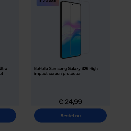
1-2-3 deal
ltra
BeHello Samsung Galaxy S26 High
et
impact screen protector
€ 24,99
Normale prijs:
Bestel nu