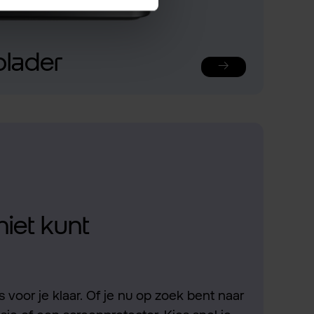
plader
niet kunt
 voor je klaar. Of je nu op zoek bent naar