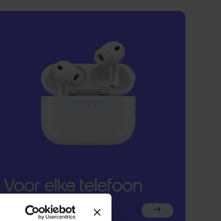
Voor elke telefoon
een oortje