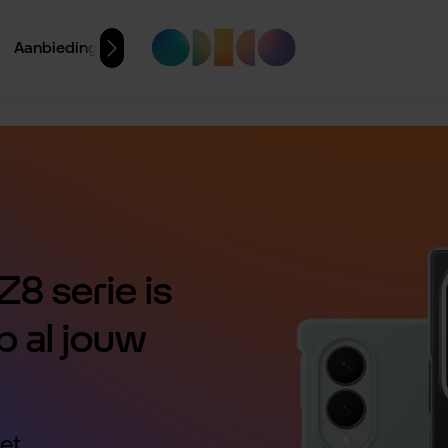
Aanbiedingen
8 serie is
p al jouw
et.