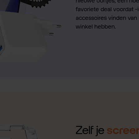
nieuwe oortjes, een hoes
favoriete deal voordat -
accessoires vinden van 
winkel hebben.
Zelf je
scree