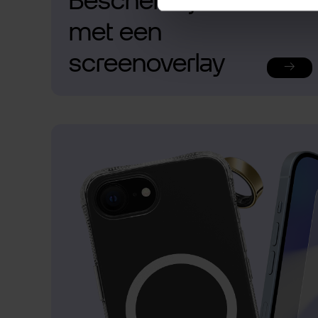
Bescherm je telefoon
met een
screenoverlay