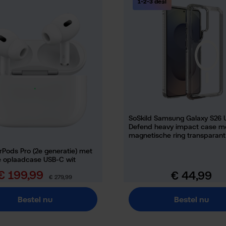
1-2-3 deal
SoSkild Samsung Galaxy S26 U
Defend heavy impact case m
magnetische ring transparant
rPods Pro (2e generatie) met
 oplaadcase USB-C wit
€ 199,99
€ 44,99
erkoopprijs:
Normale prijs:
Normale prijs:
€ 279,99
Bestel nu
Bestel nu