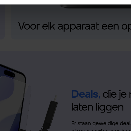
Voor elk apparaat een o
Deals,
die je 
laten liggen
Er staan geweldige deals